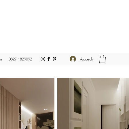
Accedi
om
0827 1829092