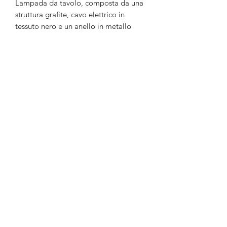
Lampada da tavolo, composta da una
struttura grafite, cavo elettrico in
tessuto nero e un anello in metallo
verniciato con trattamento satinato
galvanico.
Lampada small: L 35 x Ø 30 cm; peso
2 kg, rame satinato galvanico.
Lampada medium: L 45 x Ø 40 cm;
peso 2,7 kg, oro satinato galvanico.
Lampada big: L 55 x Ø 50 cm; peso
3 kg, cromo nero satinato galvanico.
INFORMAZIONI AGGIUNTIVE
La spedizione dell'articolo richiede
circa 30 giorni lavorativi dal momento
della conferma dell'ordine.
©2019 di INsiDE. Architettura e Design.