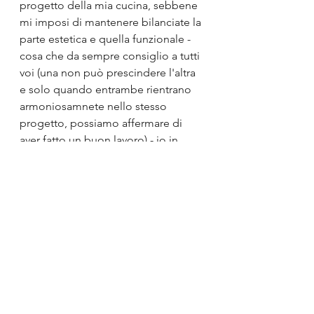
progetto della mia cucina, sebbene 
mi imposi di mantenere bilanciate la 
parte estetica e quella funzionale - 
cosa che da sempre consiglio a tutti 
voi (una non può prescindere l'altra 
e solo quando entrambe rientrano 
armoniosamnete nello stesso 
progetto, possiamo affermare di 
aver fatto un buon lavoro) - io in 
quell'occasione fui ammaliata dalla 
cucina da rivista, facendo pendere 
l'ago della bilancia più sull'estetica 
che sulla funzionalità.
Vidi su uno dei cataloghi che avevo 
allo studio una cucina di cui mi 
innamorai e feci di tutto per 
riadattarla allo spazio che avevo a 
disposizione, sacrificando però la 
lunghezza del piano lavoro (molto 